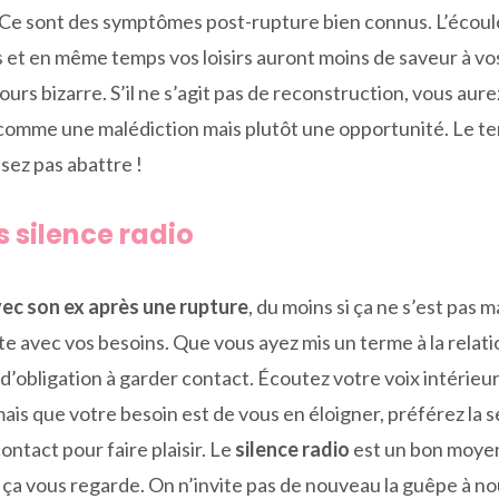
 Ce sont des symptômes post-rupture bien connus. L’écoule
s et en même temps vos loisirs auront moins de saveur à vo
ours bizarre. S’il ne s’agit pas de reconstruction, vous aure
 comme une malédiction mais plutôt une opportunité. Le temp
sez pas abattre !
s silence radio
ec son ex après une rupture
, du moins si ça ne s’est pas m
 avec vos besoins. Que vous ayez mis un terme à la relatio
d’obligation à garder contact. Écoutez votre voix intérieure
 mais que votre besoin est de vous en éloigner, préférez la
ontact pour faire plaisir. Le
silence radio
est un bon moyen
s ça vous regarde. On n’invite pas de nouveau la guêpe à n