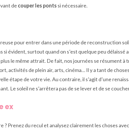
avant de
couper les ponts
si nécessaire.
euse pour entrer dans une période de reconstruction solit
si évident, surtout quand on s’est quelque peu délaissé au 
lus le même attrait. De fait, nos journées se résument à tra
, activités de plein air, arts, cinéma… Il y a tant de choses à
lle étape de votre vie. Au contraire, il s’agit d’une renaiss
nt. Le soleil ne s’arrêtera pas de se lever et de se couch
e ex
? Prenez du recul et analysez clairement les choses avec 