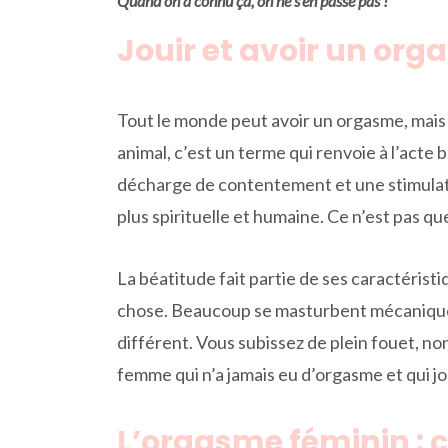
Quand on a connu ça, on ne s’en passe pas !
Jouir et avoir un org
Tout le monde peut avoir un orgasme, mais 
animal, c’est un terme qui renvoie à l’acte
décharge de contentement et une stimulatio
plus spirituelle et humaine. Ce n’est pas
La béatitude fait partie de ses caractérist
chose. Beaucoup se masturbent mécaniqueme
différent. Vous subissez de plein fouet, non
femme qui n’a jamais eu d’orgasme et qui jou
L’orgasme féminin : 