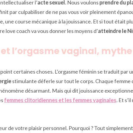
ntellectualiser l’
acte sexuel
. Nous voulons
prendre du pla
finit par culpabiliser de ne pas vous voir pleinement épanoui
ne course mécanique à la jouissance. Et si tout était plus 
otre love coach va vous donner les moyens d’
atteindre le N
 et l’orgasme vaginal, mythe 
 point certaines choses. L’orgasme féminin se traduit par 
ergie
stimulante déferle sur tout le corps. Chaque femme 
énomène désarmant. Mais qui dit jouissance exceptionnelle
es
femmes clitoridiennes et les femmes vaginales
. Et s’
teur de votre plaisir personnel. Pourquoi ? Tout simplement 