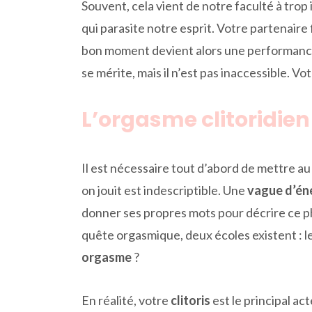
Souvent, cela vient de notre faculté à trop i
qui parasite notre esprit. Votre partenaire 
bon moment devient alors une performance, u
se mérite, mais il n’est pas inaccessible. V
L’orgasme clitoridien
Il est nécessaire tout d’abord de mettre au
on jouit est indescriptible. Une
vague d’én
donner ses propres mots pour décrire ce ph
quête orgasmique, deux écoles existent : l
orgasme
?
En réalité, votre
clitoris
est le principal ac