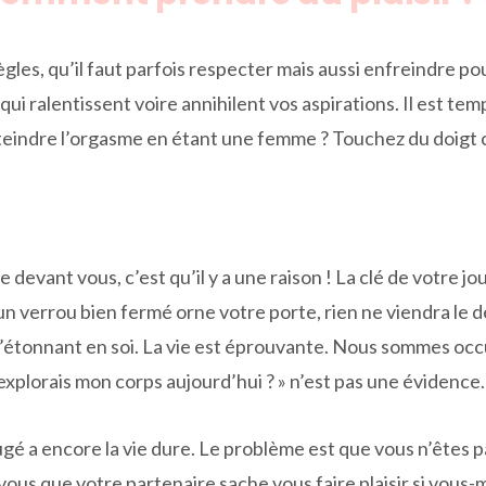
les, qu’il faut parfois respecter mais aussi enfreindre po
s qui ralentissent voire annihilent vos aspirations. Il est te
eindre l’orgasme en étant une femme ? Touchez du doigt ce
ète devant vous, c’est qu’il y a une raison ! La clé de votre 
 un verrou bien fermé orne votre porte, rien ne viendra le 
 d’étonnant en soi. La vie est éprouvante. Nous sommes occu
’explorais mon corps aujourd’hui ? » n’est pas une évidence.
ugé a encore la vie dure. Le problème est que vous n’êtes
vous que votre partenaire sache vous faire plaisir si vou