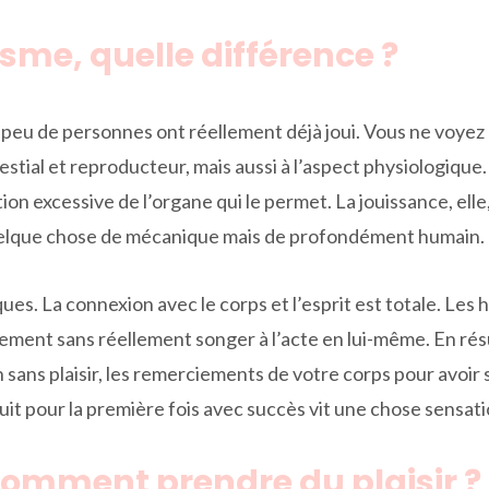
asme, quelle différence ?
peu de personnes ont réellement déjà joui. Vous ne voyez p
 bestial et reproducteur, mais aussi à l’aspect physiologiq
n excessive de l’organe qui le permet. La jouissance, ell
 quelque chose de mécanique mais de profondément humain.
iques. La connexion avec le corps et l’esprit est totale. Le
nt sans réellement songer à l’acte en lui-même. En résu
 sans plaisir, les remerciements de votre corps pour avoir 
it pour la première fois avec succès vit une chose sensation
comment prendre du plaisir ?