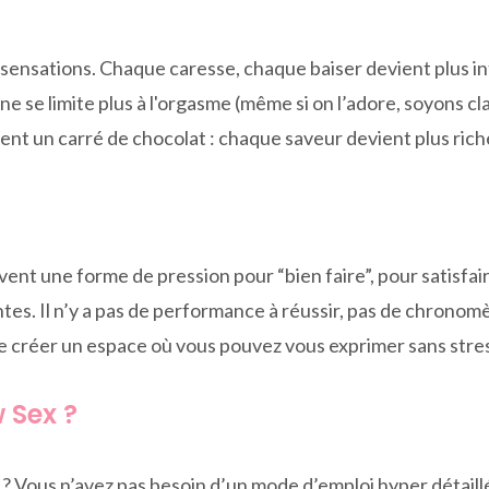
s sensations. Chaque caresse, chaque baiser devient plus i
ne se limite plus à l'orgasme (même si on l’adore, soyons cl
nt un carré de chocolat : chaque saveur devient plus riche,
nt une forme de pression pour “bien faire”, pour satisfaire
ntes. Il n’y a pas de performance à réussir, pas de chronomèt
de créer un espace où vous pouvez vous exprimer sans stre
 Sex ?
Vous n’avez pas besoin d’un mode d’emploi hyper détaillé