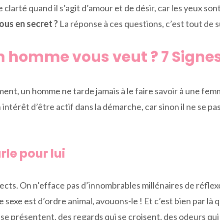
 clarté quand il s’agit d’amour et de désir, car les yeux so
ous en secret ?
La réponse à ces questions, c’est tout de s
n homme vous veut ? 7 Signe
nt, un homme ne tarde jamais à le faire savoir à une femme
 intérêt d’être actif dans la démarche, car sinon il ne se p
le pour lui
ts. On n’efface pas d’innombrables millénaires de réflexes
Le sexe est d’ordre animal, avouons-le ! Et c’est bien par 
 se présentent, des regards qui se croisent, des odeurs qui s