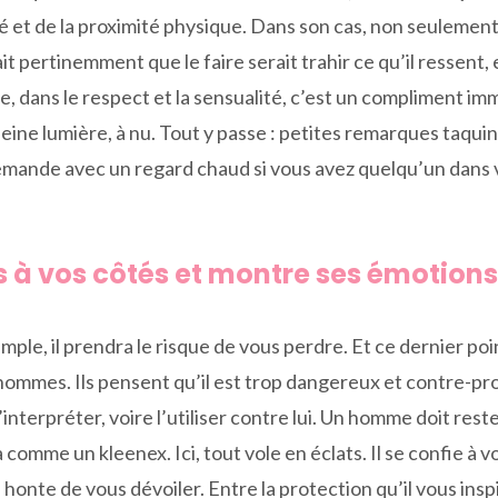
té et de la proximité physique. Dans son cas, non seulement 
ait pertinemment que le faire serait trahir ce qu’il ressent
e, dans le respect et la sensualité, c’est un compliment i
pleine lumière, à nu. Tout y passe : petites remarques taq
demande avec un regard chaud si vous avez quelqu’un dans vo
es à vos côtés et montre ses émotions
le, il prendra le risque de vous perdre. Et ce dernier point
les hommes. Ils pensent qu’il est trop dangereux et contre-pr
interpréter, voire l’utiliser contre lui. Un homme doit rest
a comme un kleenex. Ici, tout vole en éclats. Il se confie à 
s honte de vous dévoiler. Entre la protection qu’il vous ins